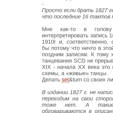
-
Просто если брать 1827 го
что последние 16 тактов 
Мне как-то в голову
интерпретировать запись 1
1910г и, соответственно,
бы потому что ничто в это
поздним записям. К тому 
танцевания SCD не прерыв
ХІХ - начала ХХ века это
схемы, а «живые» танцы.
Делать
set
&turn со своих л
В издании 1827 г. не напи
переходим на свои сторо
тоже нет. А такие 
обговариваются в описан