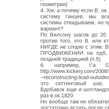
геометрии)
4. Хм, а почему если В. ок
систему танцев, мы вс
системы откидываем, но п
вариант?
По Вилсону шагов до 20 г
против того, что В. или к
НИГДЕ не спорю с этим. В
ПРОДВИЖЕНИИ на пдб, ч
поздней традицией (п.5)
6. например, \"a S
http://www.kickery.com/2008/1
--reconstructing-lead-outside
это сеттинговый шаг, 
Вдобавок еще и шотландск
раз в ок.1820.
Но вообще там не обязател
достаточно встать после с