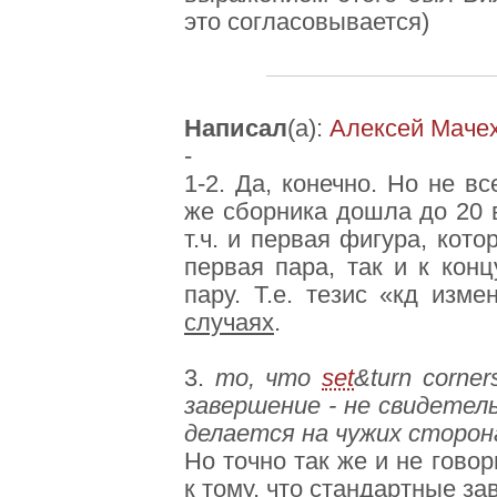
это согласовывается)
Написал
(а):
Алексей Маче
-
1-2. Да, конечно. Но не в
же сборника дошла до 20 
т.ч. и первая фигура, кот
первая пара, так и к кон
пару. Т.е. тезис «кд изм
случаях
.
3.
то, что
set
&turn corner
завершение - не свидетел
делается на чужих сторон
Но точно так же и не гово
к тому, что стандартные з