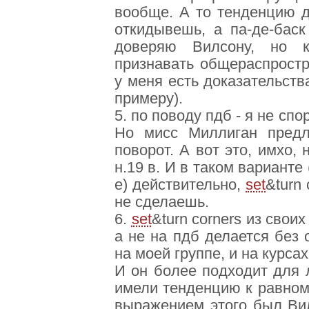
вообще. А то тенденцию д
откидывешь, а па-де-бас
доверяю Вилсону, но к
признавать общераспростр
у меня есть доказательства 
примеру).
5. по поводу пдб - я не спо
Но мисс Миллиган предл
поворот. А вот это, имхо, 
н.19 в. И в таком варианте
е) действительно,
set
&turn
не сделаешь.
6.
set
&turn corners из своих
а не на пдб делается без
на моей группе, и на курсах
И он более подходит для л
имели тенденцию к равном
выражением этого был Вил