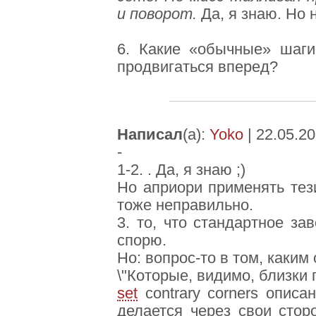
и поворот.
Да, я знаю. Но 
6. Какие «обычные» шаги
продвигаться вперед?
Написал
(а):
Yoko
| 22.05.20
-
1-2. . Да, я знаю ;)
Но априори применять тези
тоже неправильно.
3. то, что стандартное з
спорю.
Но: вопрос-то в том, каким
\"Которые, видимо, близки 
set
contrary corners описан
делается через свои стор