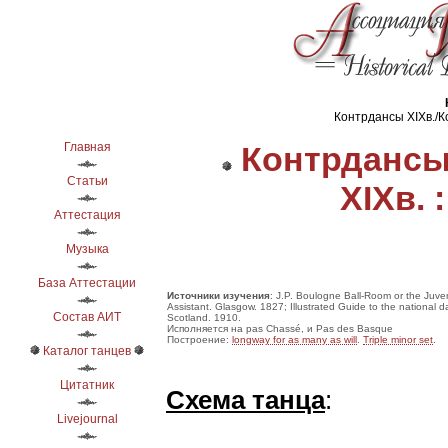
Контрдансы ХІХв./Ко
Главная
Контрдансы
Статьи
ХІХв. 
Аттестация
Музыка
База Аттестации
Источники изучения
: J.P. Boulogne Ball-Room or the Juven
Assistant. Glasgow. 1827; Illustrated Guide to the national 
Состав АИТ
Scotland. 1910.
Исполняется на pas Chassé, и Pas des Basque
Построение:
longway for as many as will
.
Triple minor set
.
Каталог танцев
Цитатник
Схема танца
:
Livejournal