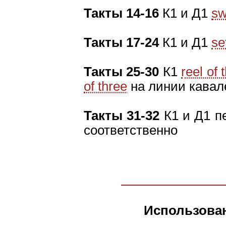
Такты 14-16
К1 и Д1
sw
Такты 17-24
К1 и Д1
se
Такты 25-30
К1
reel of 
of three
на линии кавал
Такты 31-32
К1 и Д1 пе
соответственно
Использова