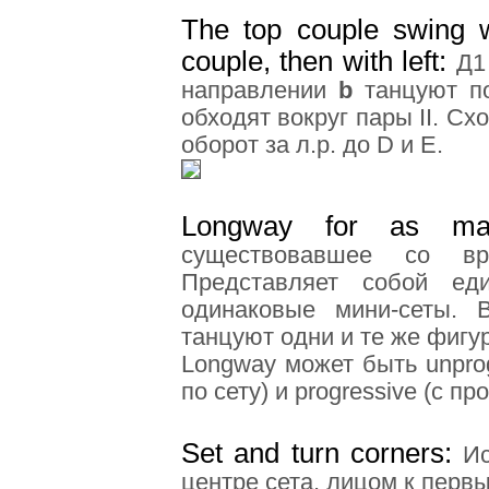
The top couple swing w
couple, then with left
:
Д1
направлении
b
танцуют по
обходят вокруг пары ІІ. Сх
оборот за л.р. до D и E.
Longway for as ma
существовавшее со вр
Представляет собой ед
одинаковые мини-сеты. 
танцуют одни и те же фигу
Longway может быть unpro
по сету) и progressive (с п
Set and turn corners
:
Ис
центре сета, лицом к перв