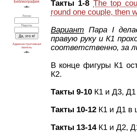
Такты 1-8
The top cou
Библиография
round one couple, then wi
Логин
Пароль
Вариант
Пара І дела
правую руку и К1 прох
Административная
соответственно, за л
панель
В конце фигуры К1 ост
К2.
Такты 9-10
К1 и Д3, Д1
Такты 10-12
К1 и Д1 в
Такты 13-14
К1 и Д2, Д