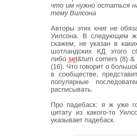
что им нужно остаться на
тему Вилсона
Авторы этих книг не обяз
Уилсона. В следующем же
скажем, не указан в каки
шотландских КД этого сб
либо
set
&turn corners (8) &
(16). Что говорит о больш
в сообществе, представи
популярные последоват
расписывать.
Про падебаск: я ж уже г
цитату из какого-то Уилс
указывает падебаск.