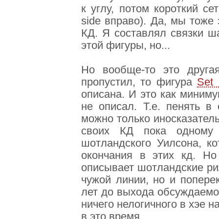
к углу, потом короткий с
side вправо). Да, мы тоже
КД. Я составлял связки ш
этой фигуры, но...
Но вообще-то это друга
пропустил, то фигура
Set 
описана. И это как миниму
не описал. Т.е. пенять в
можно только иносказател
своих КД пока одному 
шотландского Уилсона, к
окончания в этих кд. Но
описывает шотландские рил
чужой линии, но и попере
лет до выхода обсуждаемог
ничего нелогичного в хэе 
в это время.