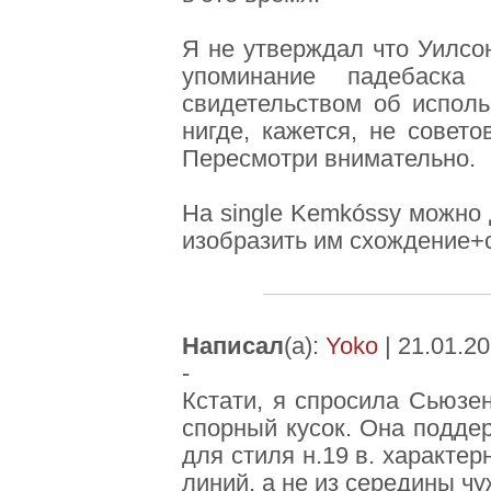
Я не утверждал что Уилсо
упоминание падебаск
свидетельством об исполь
нигде, кажется, не совето
Пересмотри внимательно.
На single Kemkóssy можно
изобразить им схождение+с
Написал
(а):
Yoko
| 21.01.20
-
Кстати, я спросила Сьюзе
спорный кусок. Она поддер
для стиля н.19 в. характер
линий, а не из середины чу