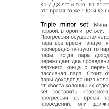
К1 и Д3 set & turn; К1 пер
это время то же с К2 и К3 
Triple minor set
:
Мини-
первой, второй и третьей.
Прогрессия осуществляетс
пара все время танцует к
поочередно танцуют то пар
пары. Когда пара дохо
пережидает два проведения
верхнего конца с первы
пассивная пара. Стоит от
пары доходят до низа коло
от хвоста колонны их отдел
set составить невозмож
прогрессии, во время п
проведений, они долж