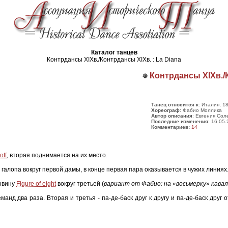
Каталог танцев
Контрдансы ХІХв./Контрдансы ХІХв. : La Diana
Контрдансы ХІХв./К
Танец относится к
: Италия, 1
Хореограф
: Фабио Моллика
Автор описания
: Евгения Сол
Последние изменения
: 16.05
Комментариев:
14
off
, вторая поднимается на их место.
х галопа вокруг первой дамы, в конце первая пара оказывается в чужих линиях
овину
Figure of eight
вокруг третьей (
вариант от Фабио: на «восьмерку» кавал
нд два раза. Вторая и третья - па-де-баск друг к другу и па-де-баск друг 