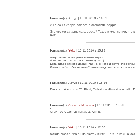
Написал
(а): Артур | 15.11.2010 в 18:03
-
> 17-24 1a coppia balancè e allemande doppio
Это что же за аллеманд здесь? Такое впечатление, что 
руки.
Написал
(а):
Yoko
| 16.11.2010 в 15:37
-
могу только повторить комментарий:
А мы не знаем, что на самом деле :(
Есть видео как это давал Фабио, с него и взято русскоя
Фабио любит \"вальсовый\" аллеманд, мог его сюда постав
Написал
(а): Артур | 17.11.2010 в 15:16
-
Понятно. А вот это "G. Piatti; Collezione di musica a ball
Написал
(а):
Алексей Мачехин
| 17.11.2010 в 16:50
-
Стоит 26?. Сейчас пытаюсь купить.
Написал
(а):
Yoko
| 18.11.2010 в 12:50
-
Фабио сказал, что он из другой книги - но я не помню как