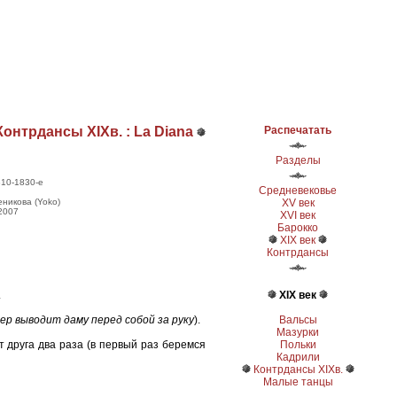
онтрдансы ХІХв. : La Diana
Распечатать
Разделы
810-1830-е
Средневековье
XV век
еникова (Yoko)
.2007
XVI век
Барокко
XIX век
Контрдансы
XIX век
.
Вальсы
ер выводит даму перед собой за руку
).
Мазурки
Польки
от друга два раза (в первый раз беремся
Кадрили
Контрдансы ХІХв.
Малые танцы