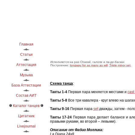
Главная
Статьи
Исполняется на pas Chassé, галопе и па-де-басках
Аттестация
Построение:
longway for as many as will
.
Triple minor set
.
Музыка
Схема танца
:
База Аттестации
Такты 1-4
Первая пара меняется местами и
cast 
Состав АИТ
Такты 5-8
Все три кавалера - круг влево на шага
Каталог танцев
Такты 9-16
Первая пара
set
дважды, затем - пол
Цитатник
Такты 17-24
Первая пара делает балансе и алема
правыми руками, во второй – левыми).
Livejournal
Описание от Фабио Моллика:
La Diana 24x8