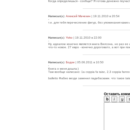
Когда определишься - сообщи? Я готова денежно поучаств
Написал
(а):
Алексей Мачехин
| 19.11.2010 в 20:54
-
т.е. для тебя перечисление фигур, без упоминания каких
Написал
(а):
Yoko
| 19.11.2010 в 22:00
-
Ну, идеалом конечно является книга Вилсона, но раз ее 
что-то новое. 27 евро - конечно дороговато, а вот при по
Написал
(а):
Бодхи
| 05.06.2011 в 10:50
-
Книга о меня дошла:)
Там вообще написано: 1a coppia fa taisc, 2,3 coppia fanno bal
balletto Фабио везде заменил падебасками. что такое tais
Оставить комм