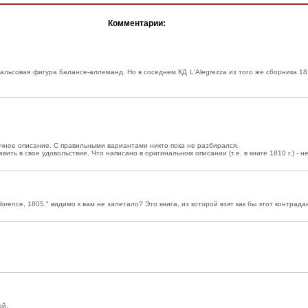
Комментарии:
вальсовая фигура балансе-аллеманд. Но в соседнем КД L'Alegrezza из того же сборника 1
зычное описание. С правильными вариантами никто пока не разбирался.
ить в свое удовольствие. Что написано в оригинальном описании (т.е. в книге 1810 г.) - н
o; Florence, 1805." видимо к вам не залетало? Это книга, из которой взят как бы этот контрадан
ой.