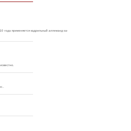
810 года применяется кадрильный аллеманд-за-
еизвестно.
с..