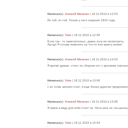
Написал
(а):
Алексей Мачехин
| 18.11.2010 в 12:53
-
Из той, из той. Только у него издание 1810 года.
Написал
(а):
Yoko
| 18.11.2010 в 12:58
-
Если так - то замечательно, давно хочу ее посмотреть.
Артур! Я готова поменять на что-то или купить копию!
Написал
(а):
Алексей Мачехин
| 18.11.2010 в 13:03
-
Я крепко думаю, стоит ли сборник нот с краткими описани
Написал
(а):
Yoko
| 18.11.2010 в 13:06
-
с их точки зрения стоит, я еще более дорогие предложе
Написал
(а):
Алексей Мачехин
| 18.11.2010 в 13:08
-
Я имею в виду для себя стоит ли. Ноты мне не так ценны
Написал
(а):
Yoko
| 19.11.2010 в 15:54
-