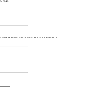
20 года.
 можно анализировать, сопоставлять и выяснить