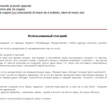
tornando al posto opposto
rorno alla 3a coppia
a coppia (
set
avanzando di mano ds e indietro, idem di mano sin)
Использованный глосарий:
вовавшее со времен первого Плейфорда. Представляет собой единую колонну, разбит
о сету) и progressive (с продвижением пар по сету).
ой, второй и третьей.
 пара все время танцует как первая, а пассивные пары поочередно танцуют то партию
я, после чего танцует снова: с верхнего конца с первым номером, с нижнего – как пассив
а от хвоста колонны их отделяет всего одна пара, т.е. minor set составить невозможно)
оменяться местами с последней парой колонны.
де есть разделение на первые-вторые пары. Первая пара обходит вторую (или наоборот)
стает на место первого кавалера. Он в это же время, пропуская свою партнершу вперед, 
е первая дама обходит аналогично вторую даму, а первый кавалер - второго, соответст
ижение снаружи сета (пары, кадрили - нужное подставить), а cast up и cast down - напра
нию движения.
дит другую (кавалер – кавалера, дама – даму) и встает на место пары, которую обошли.
могут использоваться другие шаги и связки.