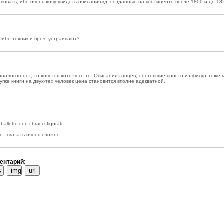
овать, ибо очень хочу увидеть описания кд, созданные на континенте после 1800 и до 18
-либо техник и проч. устраивают?
аналогов нет, то хочется хоть чего-то. Описания танцев, состоящие просто из фигур тоже
купке книги на двух-тех человек цена становится вполне адекватной.
letto con i bracci figurati.
c - сказать очень сложно.
ентарий: