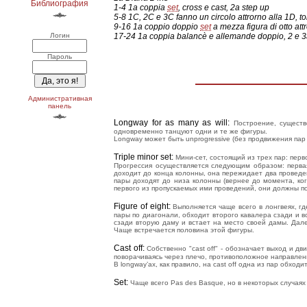
Библиография
1-4 1a coppia
set
, cross e cast, 2a step up
5-8 1C, 2C e 3C fanno un circolo attrorno alla 1D, 
9-16 1a coppio doppio
set
a mezza figura di otto att
Логин
17-24 1a coppia balancè e allemande doppio, 2 e 3
Пароль
Административная
панель
Longway for as many as will
:
Построение, сущест
одновременно танцуют одни и те же фигуры.
Longway может быть unprogressive (без продвижения пар п
Triple minor set
:
Мини-сет, состоящий из трех пар: перв
Прогрессия осуществляется следующим образом: первая
доходит до конца колонны, она пережидает два проведени
пары доходят до низа колонны (вернее до момента, когд
первого из пропускаемых ими проведений, они должны п
Figure of eight
:
Выполняется чаще всего в лонгвеях, г
пары по диагонали, обходит второго кавалера сзади и в
сзади вторую даму и встает на место своей дамы. Дале
Чаще встречается половина этой фигуры.
Cast off
:
Собственно "cast off" - обозначает выход и дв
поворачиваясь через плечо, противоположное направле
В longway’ах, как правило, на cast off одна из пар обхо
Set
:
Чаще всего Pas des Basque, но в некоторых случаях 