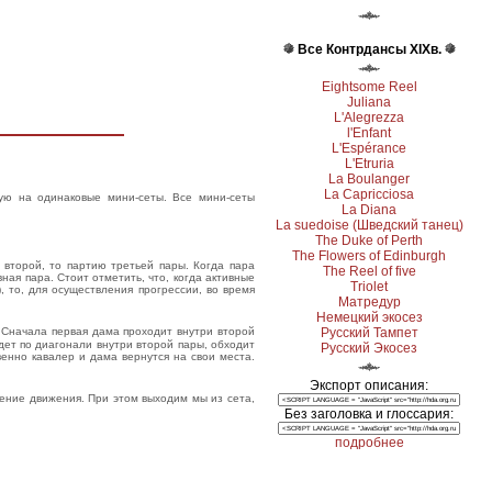
Все Контрдансы ХІХв.
Eightsome Reel
Juliana
L'Alegrezza
l'Enfant
L'Espérance
L'Etruria
La Boulanger
La Capricciosa
ую на одинаковые мини-сеты. Все мини-сеты
La Diana
La suedoise (Шведский танец)
The Duke of Perth
The Flowers of Edinburgh
 второй, то партию третьей пары. Когда пара
The Reel of five
ная пара. Стоит отметить, что, когда активные
Triolet
, то, для осуществления прогрессии, во время
Матредур
Немецкий экосез
Русский Тампет
. Сначала первая дама проходит внутри второй
идет по диагонали внутри второй пары, обходит
Русский Экосез
венно кавалер и дама вернутся на свои места.
Экспорт описания:
вление движения. При этом выходим мы из сета,
Без заголовка и глоссария:
подробнее