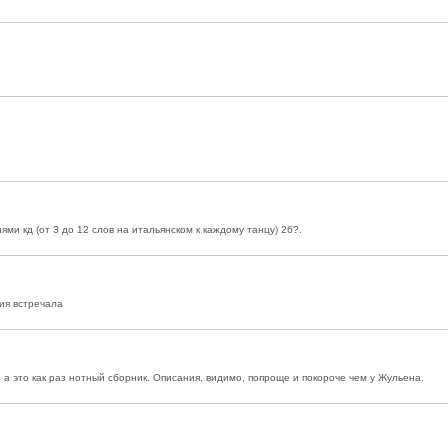
ями кд (от 3 до 12 слов на итальянском к каждому танцу) 26?.
ния встречала
, а это как раз нотный сборник. Описания, видимо, попроще и покороче чем у Жульена.