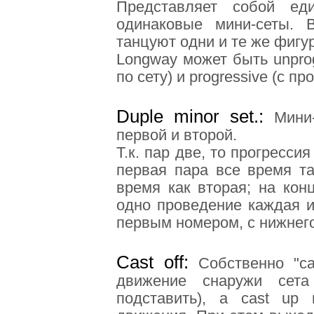
Представляет собой ед
одинаковые мини-сеты. 
танцуют одни и те же фигу
Longway может быть unpro
по сету) и progressive (с п
Duple minor set.
:
Мини
первой и второй.
Т.к. пар две, то прогресси
первая пара все время та
время как вторая; на кон
одно проведение каждая и
первым номером, с нижнего
Cast off
:
Собственно "ca
движение снаружи сета
подставить), а cast up