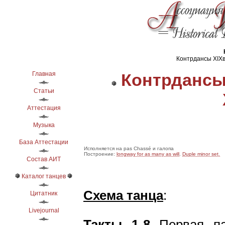
Контрдансы ХІХв.
Главная
Контрдансы
Статьи
Аттестация
Музыка
База Аттестации
Исполняется на pas Chassé и галопа
Построение:
longway for as many as will
.
Duple minor set.
Состав АИТ
Каталог танцев
Схема танца
:
Цитатник
Livejournal
Такты 1-8
Первая п