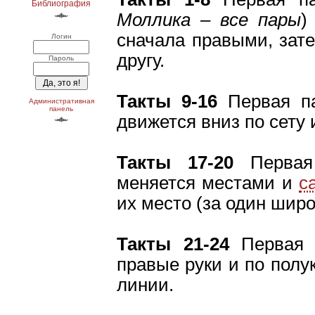
Библиография
Моллика – все пары
)
сначала правыми, зат
Логин
другу.
Пароль
Такты 9-16
Первая п
Административная
панель
движется вниз по сету 
Такты 17-20
Перва
меняется местами и
ca
их место (за один широ
Такты 21-24
Первая 
правые руки и по полу
линии.