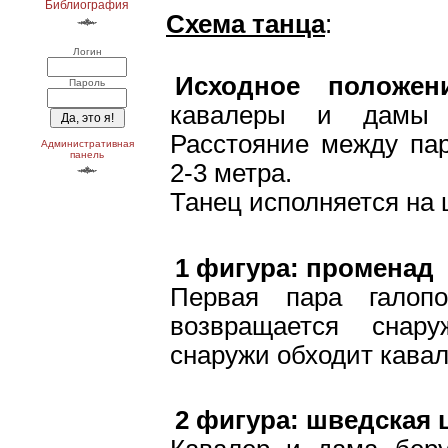
Библиография
Схема танца
:
Логин
Исходное положени
Пароль
кавалеры и дамы 
Расстояние между па
Административная
панель
2-3 метра.
Танец исполняется на 
1 фигура: променад
Первая пара галоп
возвращается сна
снаружи обходит кавал
2 фигура: шведская ц