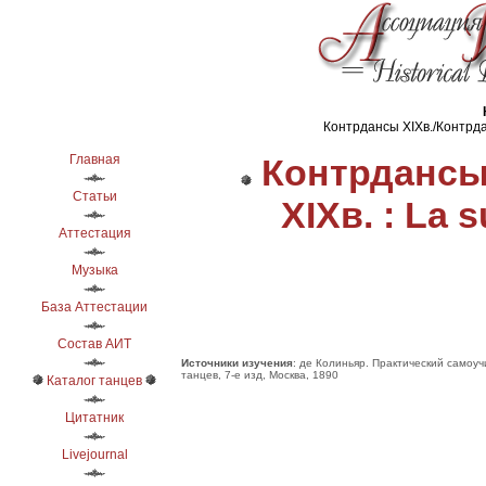
Контрдансы ХІХв./Контрдан
Главная
Контрдансы
Статьи
ХІХв. : La
Аттестация
Музыка
База Аттестации
Состав АИТ
Источники изучения
: де Колиньяр. Практический самоу
танцев, 7-е изд, Москва, 1890
Каталог танцев
Цитатник
Livejournal