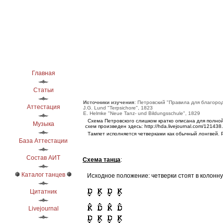
Главная
Статьи
Источники изучения
: Петровский "Правила для благоро
Аттестация
J.G. Lund "Terpsichore", 1823
E. Helmke "Neue Tanz- und Bildungsschule", 1829
Схема Петровского слишком кратко описана для полно
Музыка
схем произведен здесь: http://hda.livejournal.com/121438.
Тампет исполняется четверками как обычный лонгвей.
База Аттестации
Состав АИТ
Схема танца
:
Каталог танцев
Исходное положение: четверки стоят в колонну
Цитатник
Livejournal