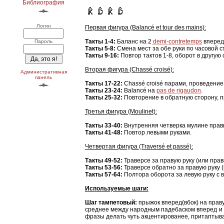
Библиография
Логин
Первая фигура (Balancé et tour des mains):
Такты 1-4:
Баланс на 2
demi-contretemps
вперед 
Пароль
Такты 5-8:
Смена мест за обе руки по часовой с
Такты 9-16:
Повтор тактов 1-8, оборот в другую 
Вторая фигура (Chassé croisé):
Административная
панель
Такты 17-22:
Chassé croisé парами, проведение 
Такты 23-24:
Balancé на
pas de rigaudon
.
Такты 25-32:
Повторение в обратную сторону, п
Третья фигура (Moulinet):
Такты 33-40:
Внутренняя четверка мулине правы
Такты 41-48:
Повтор левыми руками.
Четвертая фигура (Traversé et passé):
Такты 49-52:
Траверсе за правую руку (или прав
Такты 53-56:
Траверсе обратно за правую руку 
Такты 57-64:
Полтора оборота за левую руку с в
Используемые шаги:
Шаг тампетовый:
прыжок вперед(вбок) на праву
среднее между народным падебаском вперед и п
фразы делать чуть акцентированее, притаптыва