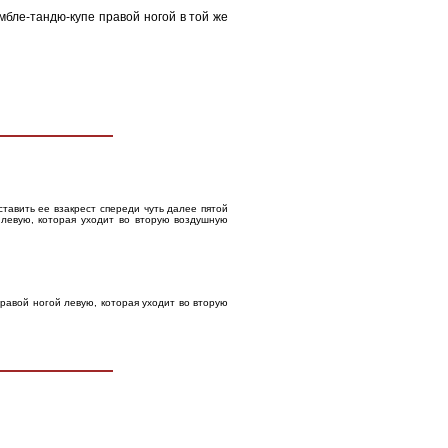
амбле-тандю-купе правой ногой в той же
ставить ее взакрест спереди чуть далее пятой
 левую, которая уходит во вторую воздушную
правой ногой левую, которая уходит во вторую