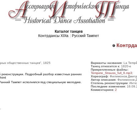
Каталог танцев
Контрдансы ХІХв. : Русский Тампет
Контрда
дных общественных танцев", 1825
Варианты названия
: La Tempê
Танец относится к
: 1820-е
Прикрепленные файлы:
Tempete_Strauss_full_6.mp3
;
й реконструкции. Подробный разбор известных ранних
Хореограф
: Филимонов Дмитр
html
Автор описания
: Филимонов 
 Ранний Тампет исполнялся под специальную мелодию.
Степень реконструкции
: Инт
Последние изменения
: 16.09
Комментариев:
2
.