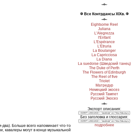
Все Контрдансы ХІХв.
Eightsome Reel
Juliana
L'Alegrezza
l'Enfant
L'Espérance
L'Etruria
La Boulanger
La Capricciosa
La Diana
La suedoise (Шведский танец)
The Duke of Perth
The Flowers of Edinburgh
The Reel of five
Triolet
Матредур
Немецкий экосез
Русский Тампет
Русский Экосез
Экспорт описания:
Без заголовка и глоссария:
подробнее
и-два). Больше всего напоминает что-то
и, кавалеры могут в конце музыкальной