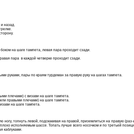
и назад.
трелке.
сторону.
боком на шаге тампета, левая пара проходит сзади.
равая пара в каждой четверке проходит сзади.
ми руками, пары по краям турдеман за правую руку на шагах тампета.
ыми плечами) с визави на шаге тампета.
(или правыми плечами) на шаге тампета.
изави на шаге тампета.
ю ногу, топнуть левой, подскакивая на правой, приземлиться на правую (раз-
лохо исполняемым шассе. Топать лучше всего носочком и по третьей позици
я каблуками.