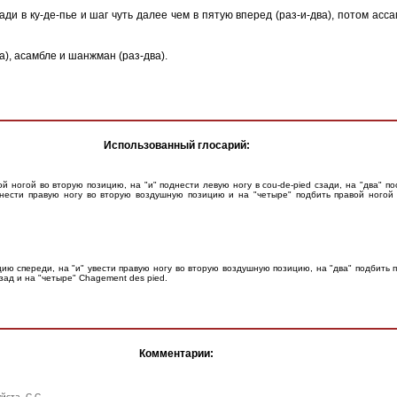
ади в ку-де-пье и шаг чуть далее чем в пятую вперед (раз-и-два), потом асс
а), асамбле и шанжман (раз-два).
Использованный глосарий:
ой ногой во вторую позицию, на "и" поднести левую ногу в cou-de-pied сзади, на "два" по
вынести правую ногу во вторую воздушную позицию и на "четыре" подбить правой ногой
цию спереди, на "и" увести правую ногу во вторую воздушную позицию, на "два" подбить 
ад и на "четыре" Chagement des pied.
Комментарии:
йста. С.С.