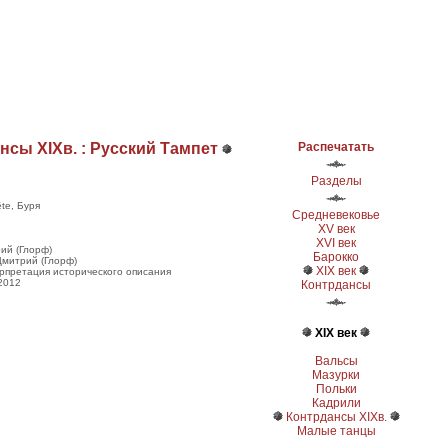
нсы ХІХв. : Русский Тампет
Распечатать
Разделы
te, Буря
Средневековье
XV век
XVI век
ий (Глорф)
Барокко
Дмитрий (Глорф)
XIX век
ерпретация исторического описания
.2012
Контрдансы
XIX век
Вальсы
Мазурки
Польки
Кадрили
Контрдансы ХІХв.
Малые танцы