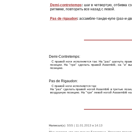
Demi-contretemps
:
шаг в четвертую, отбивка сз
ритмике, повторить все назад с левой.
Pas de rigaudon
:
ассамбле-тандю-купе (раз-и-дв
Demi-Contretemps
:
С правой ноги исполняется так: На "раз" шагнуть прав
позиции. На "три" сделать правой Assemblé, на "и" 
позицию.
Pas de Rigaudon
:
С правой ноги исполняется так:
На "раз" сделать правой ногой Assemblé в третью пози
воздушную позицию. На "три" левой ногой Asssemblé наз
Написал
(а): SSS | 11.01.2013 в 14:13
-
Мне кажется, что это музыка Бетховена. Уточните пожалу