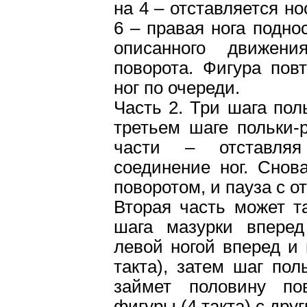
на 4 – отставляется нос
6 – правая нога подно
описанного движени
поворота. Фигура пов
ног по очереди.
Часть 2. Три шага пол
третьем шаге польки-
части – отставляя
соединение ног. Снов
поворотом, и пауза с о
Вторая часть может т
шага мазурки вперед
левой ногой вперед и 
такта), затем шаг пол
займет половину по
фигуры (4 такта) с дру