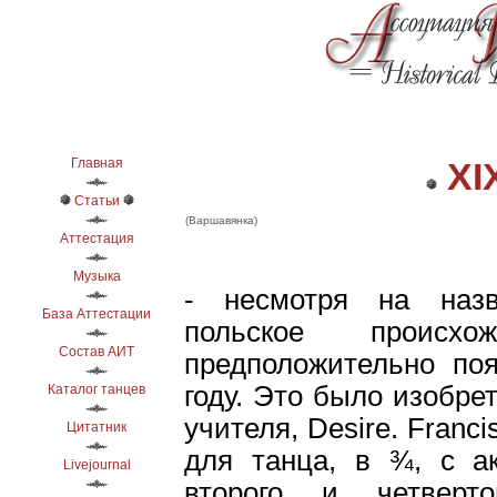
Главная
XIX
Статьи
(Варшавянка)
Аттестация
Музыка
- несмотря на наз
База Аттестации
польское происхо
Состав АИТ
предположительно по
году. Это было изобре
Каталог танцев
учителя, Desire. Franc
Цитатник
для танца, в ¾, с а
Livejournal
второго и четверт