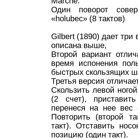
Marche.
Один поворот сове
«holubec» (8 тактов)
Gilbert (1890) дает три
описана выше,
Второй вариант отлич
время испонения пол
быстрых скользящих ша
Третья версия отличает
Скользить левой ногой 
(2 счет), приставит
перенеся на нее вес (
Повторить (второй та
такт). Отставить нос
позицию (один такт).