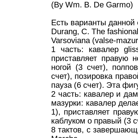
(By Wm. B. De Garmo)
Есть варианты данной
Durang, C. The fashionab
Varsoviana (valse-mazu
1 часть: кавалер glis
приставляет правую но
ногой (3 счет), полпо
счет), позировка правой
пауза (6 счет). Эта фиг
2 часть: кавалер и дам
мазурки: кавалер делае
1), приставляет праву
каблуком о правый (3 с
8 тактов, с завершаю